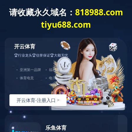
搜索
首
关
产
新
服
投
人
乐动
页
于
品
闻&
务
资
力
体
天
中
展
与
者
资
育-
瑞
心
会
支
关
源
乐动
持
系
体育
平
台-