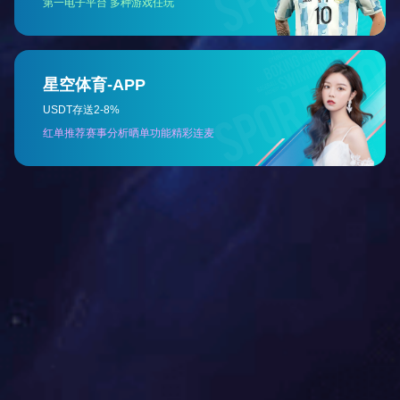
验中心认定我
公司产品符合
GB14287.2-2
014《电气火
灾监控系统第
2部分：剩余
电流式电气火
灾监控探测
器》附录A的
要求。
2017-09-11 1
1:38:00
天瑞电子
召开2017
上半年工
作总结会