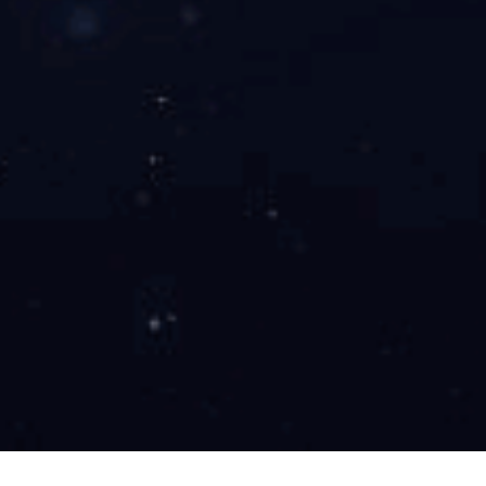
瑞 “2016
年度优秀
供应商”荣
誉称号
2017-03-15 1
1:44:00
1
2
3
4
5
乐动体育-乐动体育平台-乐动体育
APP下载