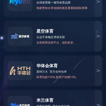
乐动
体育
APP
新闻&展会
下载
企业新闻
公司展会
行业资讯
热销产品
乐动体育-乐动体育平台-乐动体育APP下载